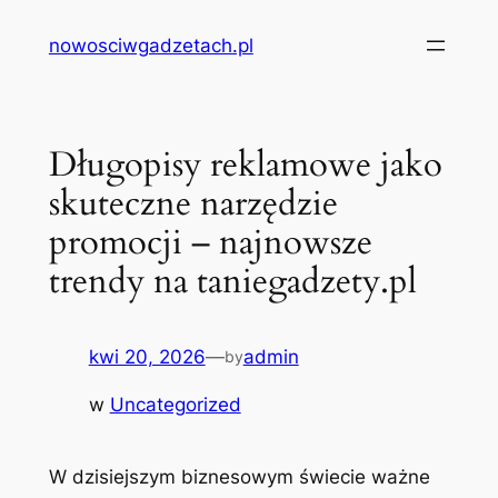
Przejdź
nowosciwgadzetach.pl
do
treści
Długopisy reklamowe jako
skuteczne narzędzie
promocji – najnowsze
trendy na taniegadzety.pl
kwi 20, 2026
—
admin
by
w
Uncategorized
W dzisiejszym biznesowym świecie ważne